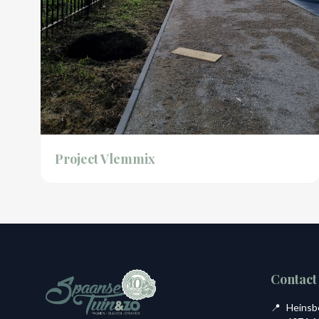
Project Vlemmix
Contact
📍
Heinsb