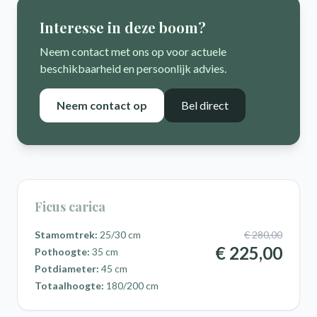
Interesse in deze boom?
Neem contact met ons op voor actuele
beschikbaarheid en persoonlijk advies.
Neem contact op
Bel direct
Ficus carica
Stamomtrek:
25/30 cm
€ 280,00
€ 225,00
Pothoogte:
35 cm
Potdiameter:
45 cm
Totaalhoogte:
180/200 cm