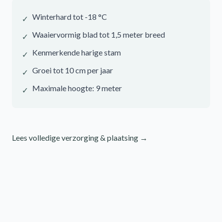
Winterhard tot -18 °C
✓
Waaiervormig blad tot 1,5 meter breed
✓
Kenmerkende harige stam
✓
Groei tot 10 cm per jaar
✓
Maximale hoogte: 9 meter
✓
Lees volledige verzorging & plaatsing →