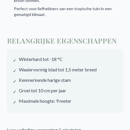
kroon vormen.
Perfect voor liefhebbers van een tropische tuin in een
gematigd klimaat.
BELANGRIJKE EIGENSCHAPPEN
Winterhard tot -18 °C
✓
Waaiervormig blad tot 1,5 meter breed
✓
Kenmerkende harige stam
✓
Groei tot 10 cm per jaar
✓
Maximale hoogte: 9 meter
✓
Lees volledige verzorging & plaatsing →